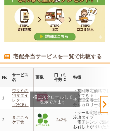
宅配弁当サービスを一覧で比較する
サービス
口コミ
No
画像
特徴
名
件数
ワタミの
・初回限定価格でお得にお試
宅食ダイ
しができる！
横にスクロールして
1
41件
レクト
・管理栄養士設計の献立で塩
表示できます
（冷凍）
分やカロリーを賢く管理
・レンジで温めるだけ 火を
・クール宅急便でお届けする
使わず安全で片付けも簡単
まごころ
冷凍タイプ
・豊富な献立で毎日の食卓を
2
242件
ケア食
・電子レンジで温めるだけで
飽きることなく楽しめます
お召し上がりいただけます