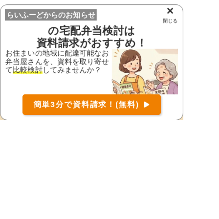
×
下閉伊郡普代村
下閉伊郡山田町
らいふーどからのお知らせ
閉じる
紫波郡紫波町
紫波郡矢巾町
の宅配弁当検討は
資料請求がおすすめ！
滝沢市
遠野市
お住まいの地域に配達可能なお
西磐井郡平泉町
二戸郡一戸町
弁当屋さんを、資料を取り寄せ
て
比較検討
してみませんか？
二戸市
八幡平市
花巻市
宮古市
お届け可能な宅配弁当の資料を一括で請求
（無料）
盛岡市
陸前高田市
簡単3分で資料請求！(無料)
〒
検索
和賀郡西和賀町
都道府県から宅配弁当を探す
北海道・東北地方
北海道
宮城県
福島県
青森県
岩手県
山形県
秋田県