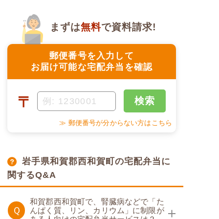
・メニューの組み合わせは管
理栄養士にお任せ
・定期は通常価格と比べてな
んと20％OFF！
まずは
無料
で資料請求!
郵便番号を入力して
お届け可能な宅配弁当を確認
〒
検索
≫ 郵便番号が分からない方はこちら
岩手県和賀郡西和賀町の宅配弁当に
関するQ&A
和賀郡西和賀町で、腎臓病などで「た
Ｑ
んぱく質、リン、カリウム」に制限が