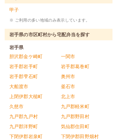
甲子
※ ご利用の多い地域のみ表示しています。
岩手県の市区町村から宅配弁当を探す
岩手県
胆沢郡金ケ崎町
一関市
岩手郡岩手町
岩手郡葛巻町
岩手郡雫石町
奥州市
大船渡市
釜石市
上閉伊郡大槌町
北上市
久慈市
九戸郡軽米町
九戸郡九戸村
九戸郡野田村
九戸郡洋野町
気仙郡住田町
下閉伊郡岩泉町
下閉伊郡田野畑村