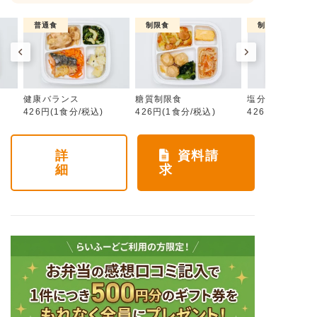
普通食
制限食
制限食
健康バランス
糖質制限食
塩分制限食
426円(1食分/税込)
426円(1食分/税込)
426円(1食分/税
詳
資料請
細
求