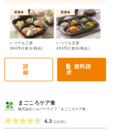
普通食
普通食
いつでも三菜
いつでも五菜
384円(1食分/税込)
483円(1食分/税込)
詳
資料請
細
求
まごころケア食
株式会社シルバーライフ「まごころケア食」
4.3
(242件)