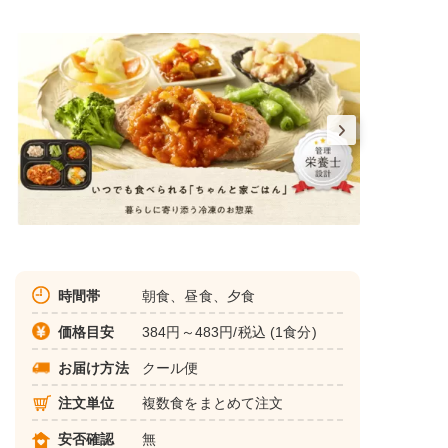
時間帯
朝食、昼食、夕食
価格目安
384円～483円/税込 (1食分)
お届け方法
クール便
注文単位
複数食をまとめて注文
安否確認
無