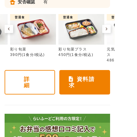
安否確認
有
普通食
普通食
普通食
彩り旬菜
彩り旬菜プラス
元気旬菜・元気
390円(1食分/税込)
450円(1食分/税込)
ス
486円(1食分/税
詳
資料請
細
求