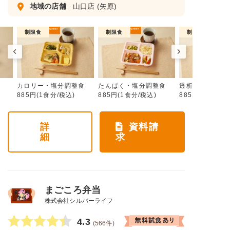
地域の店舗
山口店
(矢原)
制限食
制限食
制限食
カロリー・塩分調整食
たんぱく・塩分調整食
透析食
885円(1食分/税込)
885円(1食分/税込)
885円(1食分/税
詳
資料請
細
求
まごころ弁当
株式会社シルバーライフ
4.3
(566件)