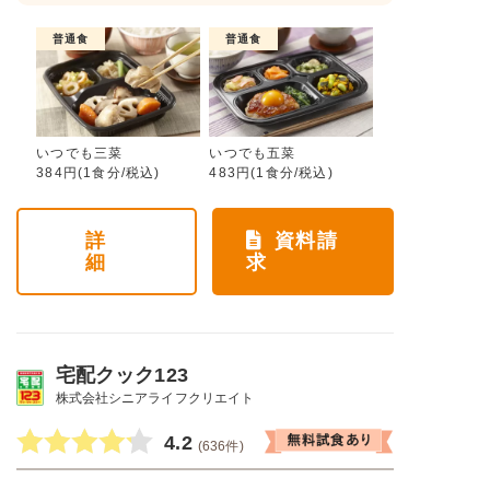
普通食
普通食
いつでも三菜
いつでも五菜
384円(1食分/税込)
483円(1食分/税込)
詳
資料請
細
求
宅配クック123
株式会社シニアライフクリエイト
4.2
(636件)