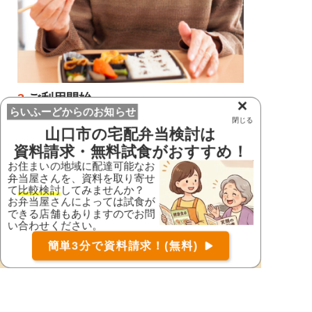
3.
ご利用開始
×
らいふーどからのお知らせ
条件に合ったお弁当屋さんに注文をしてご利用開
閉じる
山口市
の宅配弁当検討は
始。
資料請求・無料試食がおすすめ！
お住まいの地域に配達可能なお
弁当屋さんを、資料を取り寄せ
て
比較検討
してみませんか？
お弁当屋さんによっては試食が
できる店舗もありますのでお問
い合わせください。
お届け可能な宅配弁当の資料を一括で請求
（無料）
簡単3分で資料請求！(無料)
〒
検索
配達可能な宅配弁当を探す