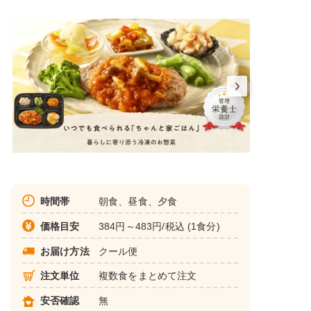
時間帯
朝食、昼食、夕食
価格目安
384円～483円/税込 (1食分)
お届け方法
クール便
注文単位
複数食をまとめて注文
安否確認
無