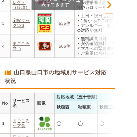
2
41件
レクト
・管理栄養士設計の献立で塩
んと20％OFF！
表示できます
（冷凍）
分やカロリーを賢く管理
・レンジで温めるだけ 火を
・土日・祝日もお届け
使わず安全で片付けも簡単
宅配クッ
・1食からのご注文もOK
・豊富な献立で毎日の食卓を
3
636件
ク123
・アレルギー、きざみ、おか
飽きることなく楽しめます
ゆ対応が無料
・無料試食・安否確認・朝食
・無料試食可能
対応あり
まごころ
・安否確認無料 ご家族やケ
4
566件
弁当
アマネへの緊急連絡が可能
・ご希望に合せ、お粥、刻み
食、アレルギーに無料対応
・1回だけ、1食だけのご注文
もOK
山口県山口市の地域別サービス対応
状況
対応地域（五十音順）
サービス
No
画像
名
秋穂西
秋穂東
秋穂二島
まごころ
1
◯
◯
◯
ケア食
ワタミの