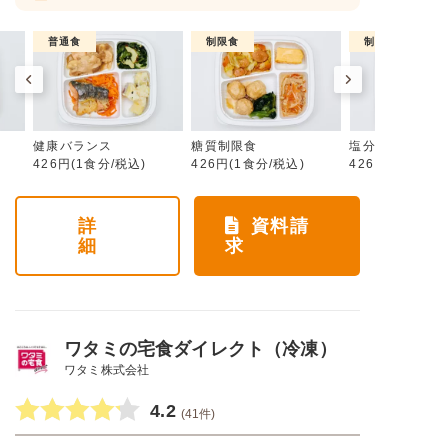
普通食
制限食
制限食
健康バランス
糖質制限食
塩分制限食
426円(1食分/税込)
426円(1食分/税込)
426円(1食分/税
詳
資料請
細
求
ワタミの宅食ダイレクト（冷凍）
ワタミ株式会社
4.2
(41件)