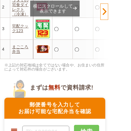
宅食ダイ
横にスクロールして
2
◯
◯
◯
レクト
表示できます
（冷凍）
宅配クッ
3
◯
◯
◯
ク123
まごころ
4
◯
◯
◯
弁当
※上記の対応地域は全てではない場合や、お住まいの住所
によって対応外の場合がございます。
まずは
無料
で資料請求!
郵便番号を入力して
お届け可能な宅配弁当を確認