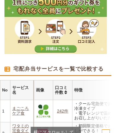
宅配弁当サービスを一覧で比較する
サービス
口コミ
No
画像
特徴
名
件数
・クール宅急便でお届けする
まごころ
冷凍タイプ
1
242件
ケア食
・電子レンジで温めるだけで
お召し上がりいただけます
・メニューの組み合わせは管
ワタミの
・初回限定価格でお得にお試
理栄養士にお任せ
宅食ダイ
しができる！
横にスクロールして
・定期は通常価格と比べてな