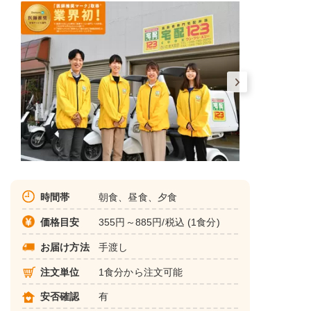
時間帯
朝食、昼食、夕食
価格目安
355円～885円/税込 (1食分)
お届け方法
手渡し
注文単位
1食分から注文可能
安否確認
有