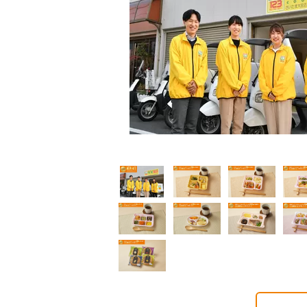
普通食
普通食
普通食
通食
幸たんぱく食
健康ボリューム食
5円(1食分/税込)
724円(1食分/税込)
788円(1食分/税込)