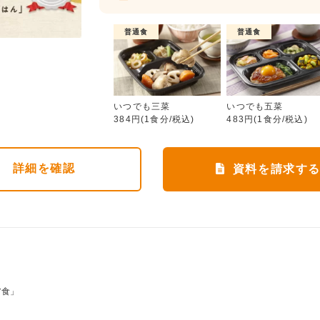
普通食
普通食
いつでも三菜
いつでも三菜
いつでも五菜
384円(1食分/税込)
483円(1食分/税込)
詳細
を確認
資料を請求す
ア食」