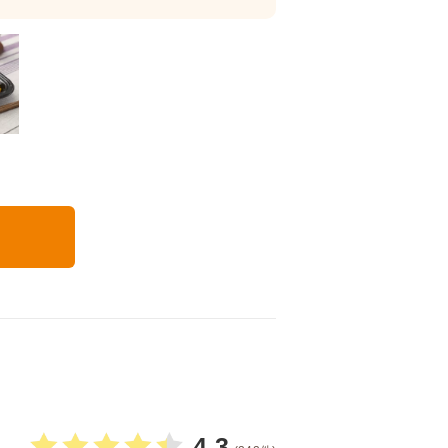
いつでも五菜
る
4.3