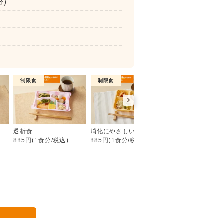
分)
制限食
制限食
介護食
たんぱく・塩分調整食
食
透析食
消化にやさしい食
やわらか食
885円(1食分/税込)
885円(1食分/税込)
885円(1食分/税込