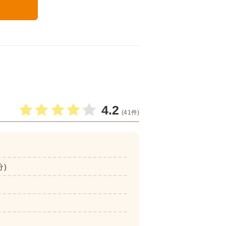
る
4.2
(41件)
分)