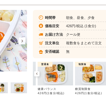
時間帯
朝食、昼食、夕食
価格目安
426円/税込 (1食分)
お届け方法
クール便
注文単位
複数食をまとめて注文
安否確認
無
制限食
普通食
制限食
健康バランス
カロリー調整食
健康バランス
糖質制限食
426円(1食分/税込)
426円(1食分/税込)
426円(1食分/税込)