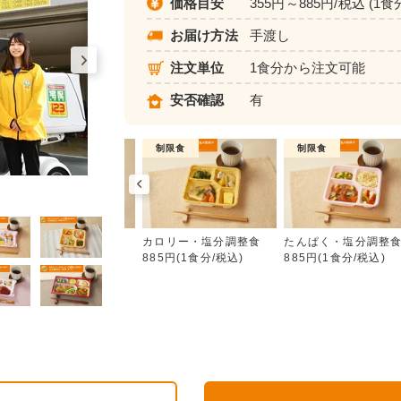
価格目安
355円～885円/税込 (1食
お届け方法
手渡し
注文単位
1食分から注文可能
安否確認
有
普通食
制限食
制限食
カロリー・塩分調整食
朝食（パンセット）
カロリー・塩分調整食
たんぱく・塩分調整
355円(1食分/税込)
885円(1食分/税込)
885円(1食分/税込)