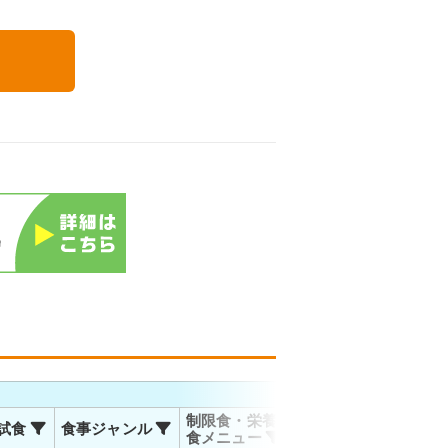
る
お届
制限食・栄養調整
試食
食事ジャンル
温度帯
対応
食メニュー