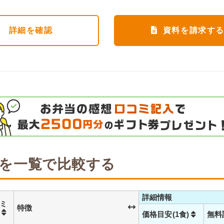
詳細
を確認
資料を請求す
を一覧で比較する
詳細情報
ミ
特徴
数
価格目安(1食)
無料