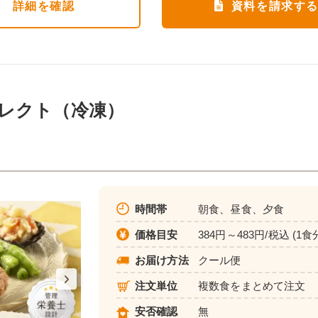
詳細
を確認
資料を請求す
レクト（冷凍）
時間帯
朝食、昼食、夕食
価格目安
384円～483円/税込 (1食
お届け方法
クール便
注文単位
複数食をまとめて注文
安否確認
無