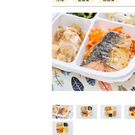
制限食
制限食
制限食
質制限食
塩分制限食
たんぱく調整食
6円(1食分/税込)
426円(1食分/税込)
426円(1食分/税込)