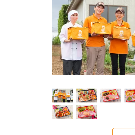
制限食
制限食
介護食
析食
腎臓食
やわらか食
0円(1食分/税込)
860円(1食分/税込)
750円(1食分/税込)