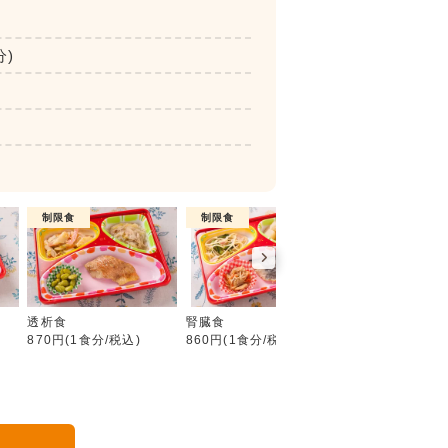
分)
制限食
制限食
介護食
カロリー調整食
透析食
腎臓食
やわらか食
870円(1食分/税込)
860円(1食分/税込)
750円(1食分/税込