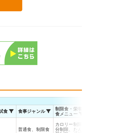
る
お届
制限食・栄養調整
試食
食事ジャンル
温度帯
対応
食メニュー
佐川
カロリー制限、塩
運輸
普通食、制限食
分制限、たんぱく
冷凍
お届