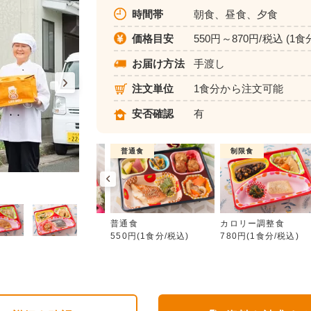
時間帯
朝食、昼食、夕食
価格目安
550円～870円/税込 (1食
お届け方法
手渡し
注文単位
1食分から注文可能
安否確認
有
介護食
普通食
制限食
普通食
ムース食
普通食
カロリー調整食
680円(1食分/税込)
550円(1食分/税込)
780円(1食分/税込)