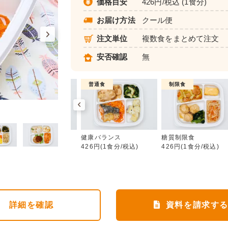
価格目安
426円/税込 (1食分)
お届け方法
クール便
注文単位
複数食をまとめて注文
安否確認
無
制限食
普通食
制限食
健康バランス
カロリー調整食
健康バランス
糖質制限食
426円(1食分/税込)
426円(1食分/税込)
426円(1食分/税込)
詳細
を確認
資料を請求す