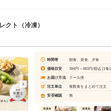
レクト（冷凍）
時間帯
朝食、昼食、夕食
価格目安
384円～483円/税込 (1食
お届け方法
クール便
注文単位
複数食をまとめて注文
安否確認
無
普通食
普通食