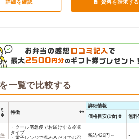
詳細
を確認
資料を請求す
を一覧で比較する
詳細情報
ミ
特徴
数
価格目安(1食)
無料
・クール宅急便でお届けする冷凍
タイプ
2件
税込426円～
-
・電子レンジで温めるだけでお召