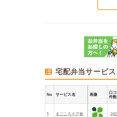
宅配弁当サービス
口コ
No
サービス名
画像
件
1
まごころケア食
24