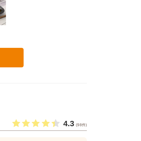
いつでも五菜
る
4.3
(98件)