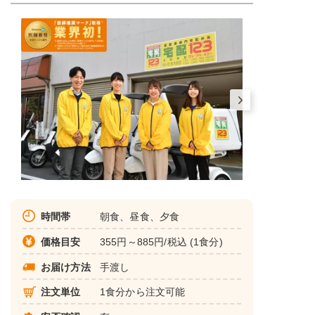
時間帯
朝食、昼食、夕食
価格目安
355円～885円/税込 (1食分)
お届け方法
手渡し
注文単位
1食分から注文可能