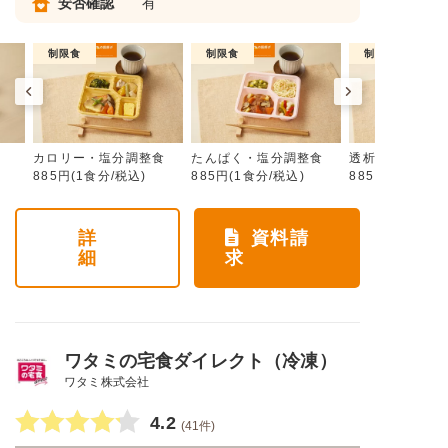
安否確認
有
制限食
制限食
制限食
カロリー・塩分調整食
たんぱく・塩分調整食
透析食
885円(1食分/税込)
885円(1食分/税込)
885円(1食分/税
詳
資料請
細
求
ワタミの宅食ダイレクト（冷凍）
ワタミ株式会社
4.2
(41件)