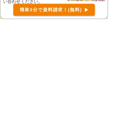
い合わせください。
始。
お届け可能な宅配弁当の資料を一括で請求
（無料）
簡単3分で資料請求！(無料)
〒
検索
配達可能な宅配弁当を探す
山口県の市区町村から宅配弁当を探す
山口県
阿武郡阿武町
岩国市
宇部市
大島郡周防大島町
玖珂郡和木町
下松市
熊毛郡上関町
熊毛郡田布施町