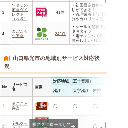
・無料試食・安否確認・朝食
ワタミの
・初回限定価格でお得にお試
対応あり
宅食ダイ
しができる！
3
41件
レクト
・管理栄養士設計の献立で塩
（冷凍）
分やカロリーを賢く管理
・レンジで温めるだけ 火を
・クール宅急便でお届けする
使わず安全で片付けも簡単
まごころ
冷凍タイプ
・豊富な献立で毎日の食卓を
4
242件
ケア食
・電子レンジで温めるだけで
飽きることなく楽しめます
お召し上がりいただけます
・メニューの組み合わせは管
理栄養士にお任せ
・定期は通常価格と比べてな
山口県光市の地域別サービス対応状
んと20％OFF！
況
対応地域（五十音順）
サービス
No
画像
名
浅江
大字浅江
岩狩
まごころ
1
◯
◯
◯
弁当
宅配クッ
横にスクロールして
2
◯
◯
◯
ク123