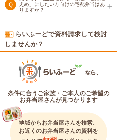
Ｑ
えめ」にしたい方向けの宅配弁当はあ
りますか？
糖質カロリー調整食
塩分制限食
たんぱく・塩分調整食
らいふーどで資料請求して検討
しませんか？
カロリー・塩分調整食
条件に合うご家族・ご本人のご希望の
お弁当屋さんが見つかります
地域からお弁当屋さんを検索、
お近くのお弁当屋さんの資料を