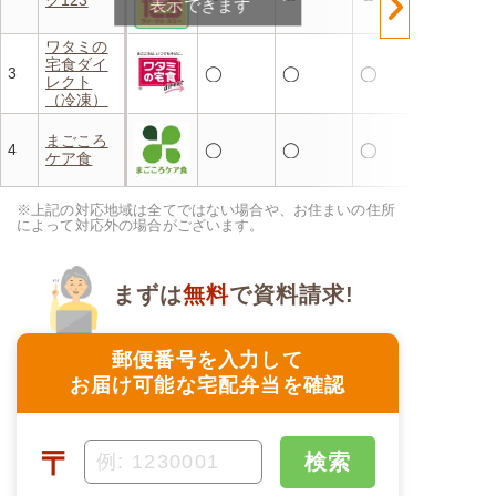
表示できます
ワタミの
宅食ダイ
3
◯
◯
◯
レクト
（冷凍）
まごころ
4
◯
◯
◯
ケア食
※上記の対応地域は全てではない場合や、お住まいの住所
によって対応外の場合がございます。
まずは
無料
で資料請求!
郵便番号を入力して
お届け可能な宅配弁当を確認
〒
検索