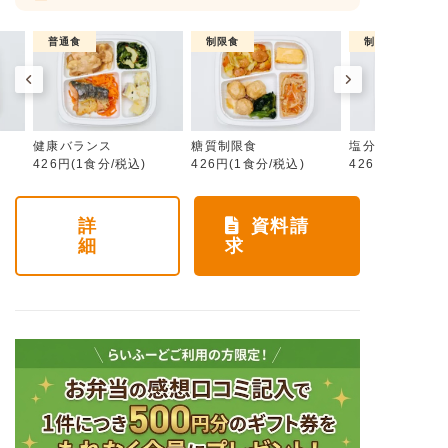
普通食
制限食
制限食
健康バランス
糖質制限食
塩分制限食
426円(1食分/税込)
426円(1食分/税込)
426円(1食分/税
詳
資料請
細
求