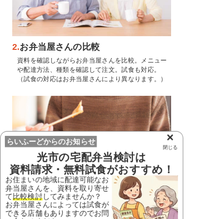
2.
お弁当屋さんの比較
資料を確認しながらお弁当屋さんを比較。メニュー
や配達方法、種類を確認して注文。試食も対応。
（試食の対応はお弁当屋さんにより異なります。）
×
らいふーどからのお知らせ
閉じる
光市
の宅配弁当検討は
資料請求・無料試食がおすすめ！
お住まいの地域に配達可能なお
弁当屋さんを、資料を取り寄せ
て
比較検討
してみませんか？
3.
ご利用開始
お弁当屋さんによっては試食が
できる店舗もありますのでお問
条件に合ったお弁当屋さんに注文をしてご利用開