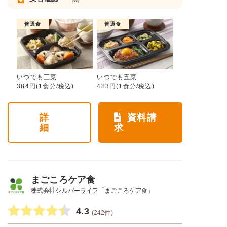
普通食
普通食
いつでも三菜
いつでも五菜
384円(1食分/税込)
483円(1食分/税込)
詳
資料請
細
求
まごころケア食
株式会社シルバーライフ「まごころケア食」
4.3
(242件)