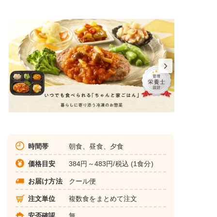
時間帯
朝食、昼食、夕食
価格目安
384円～483円/税込 (1食分)
お届け方法
クール便
注文単位
複数食をまとめて注文
安否確認
無