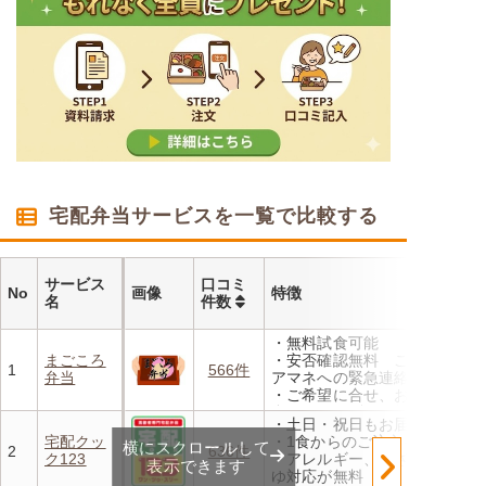
宅配弁当サービスを一覧で比較する
サービス
口コミ
No
画像
特徴
名
件数
・無料試食可能
まごころ
・安否確認無料 ご家族やケ
1
566件
弁当
アマネへの緊急連絡が可能
・ご希望に合せ、お粥、刻み
食、アレルギーに無料対応
・土日・祝日もお届け
・1回だけ、1食だけのご注文
宅配クッ
・1食からのご注文もOK
横にスクロールして
もOK
2
636件
ク123
・アレルギー、きざみ、おか
表示できます
ゆ対応が無料