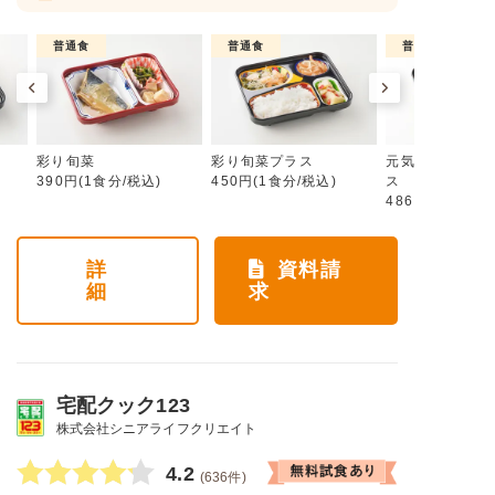
普通食
普通食
普通食
彩り旬菜
彩り旬菜プラス
元気旬菜・元気
390円(1食分/税込)
450円(1食分/税込)
ス
486円(1食分/税
詳
資料請
細
求
宅配クック123
株式会社シニアライフクリエイト
4.2
(636件)