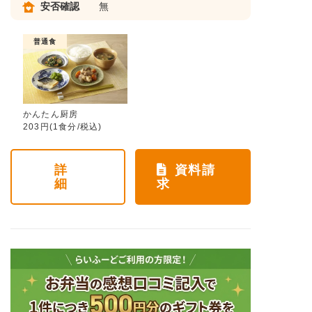
安否確認
無
普通食
かんたん厨房
203円(1食分/税込)
詳
資料請
細
求