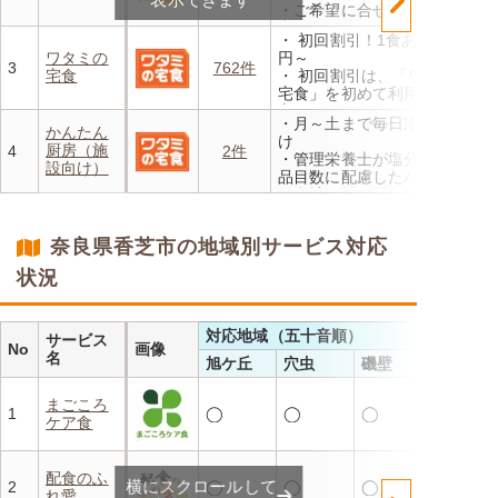
・ご希望に合せ、お粥、刻み
食、アレルギーに無料対応
・ 初回割引！1食あたり472
・1回だけ、1食だけのご注文
ワタミの
円～
もOK
3
762件
宅食
・ 初回割引は、「ワタミの
宅食」を初めて利用される
方、または6か月以上利用を
・月～土まで毎日冷蔵でお届
お休みされている方が対象と
かんたん
け
なります。※「好い日のおか
厨房（施
4
2件
・管理栄養士が塩分カロリー
ず」「好い日の御膳」は対象
設向け）
品目数に配慮したパック惣菜
外
・自社工場で厳格な安全基準
・香り、風味、食感が楽しめ
のもと製造
るよう冷蔵でお届け
・施設の人手不足やコスト削
・日替わりの献立を週1日か
奈良県香芝市の地域別サービス対応
減を実現！温めるだけで簡単
らご利用可能
状況
対応地域（五十音順）
サービス
No
画像
名
旭ケ丘
穴虫
磯壁
まごころ
1
◯
◯
◯
ケア食
配食のふ
横にスクロールして
2
◯
◯
◯
れ愛