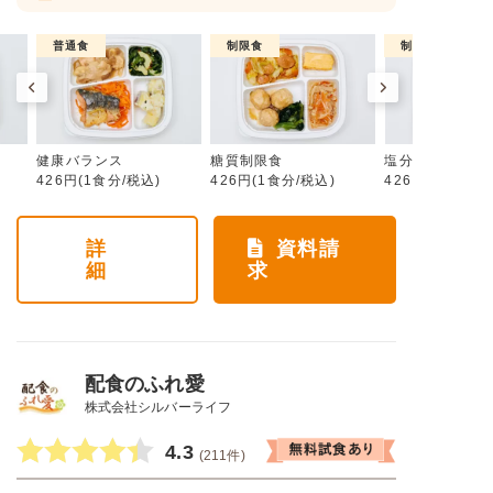
普通食
制限食
制限食
健康バランス
糖質制限食
塩分制限食
426円(1食分/税込)
426円(1食分/税込)
426円(1食分/税
詳
資料請
細
求
配食のふれ愛
株式会社シルバーライフ
4.3
(211件)