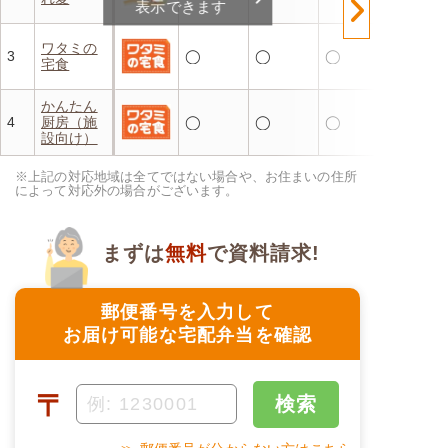
表示できます
ワタミの
3
◯
◯
◯
宅食
かんたん
4
厨房（施
◯
◯
◯
設向け）
※上記の対応地域は全てではない場合や、お住まいの住所
によって対応外の場合がございます。
まずは
無料
で資料請求!
郵便番号を入力して
お届け可能な宅配弁当を確認
〒
検索