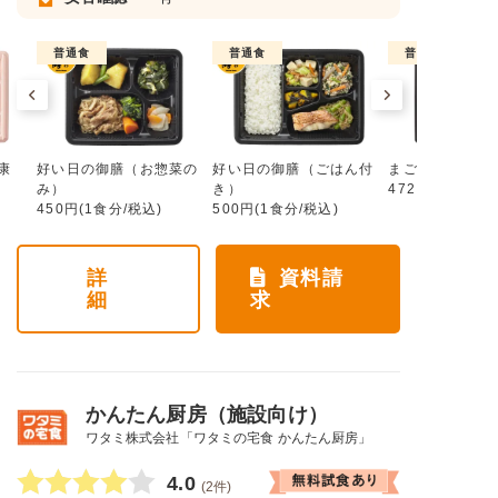
普通食
普通食
普通食
康
好い日の御膳（お惣菜の
好い日の御膳（ごはん付
まごころ手鞠
み）
き）
472円(1食分/税
450円(1食分/税込)
500円(1食分/税込)
詳
資料請
細
求
かんたん厨房（施設向け）
ワタミ株式会社「ワタミの宅食 かんたん厨房」
4.0
(2件)