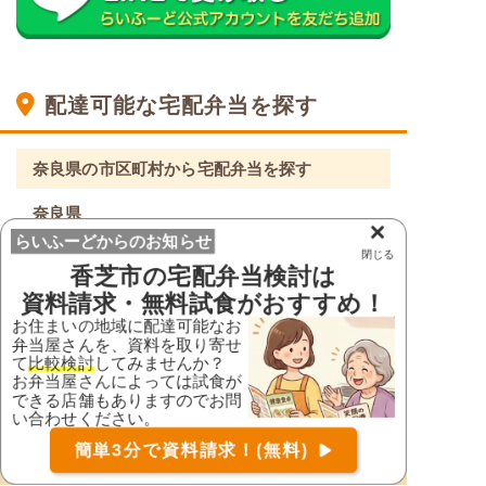
配達可能な宅配弁当を探す
奈良県の市区町村から宅配弁当を探す
奈良県
×
らいふーどからのお知らせ
生駒郡安堵町
生駒郡斑鳩町
閉じる
香芝市
の宅配弁当検討は
生駒郡三郷町
生駒郡平群町
資料請求・無料試食がおすすめ！
生駒市
宇陀郡曽爾村
お住まいの地域に配達可能なお
弁当屋さんを、資料を取り寄せ
宇陀郡御杖村
宇陀市
て
比較検討
してみませんか？
お弁当屋さんによっては試食が
橿原市
香芝市
できる店舗もありますのでお問
い合わせください。
葛城市
北葛城郡王寺町
お届け可能な宅配弁当の資料を一括で請求
（無料）
簡単3分で資料請求！(無料)
北葛城郡河合町
北葛城郡上牧町
〒
検索