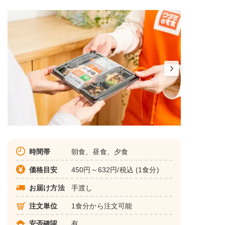
時間帯
朝食、昼食、夕食
価格目安
450円～632円/税込 (1食分)
お届け方法
手渡し
注文単位
1食分から注文可能
安否確認
有