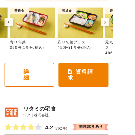
普通食
普通食
普通食
彩り旬菜
彩り旬菜プラス
元気旬菜・元気
390円(1食分/税込)
450円(1食分/税込)
ス
486円(1食分/税
詳
資料請
細
求
ワタミの宅食
ワタミ株式会社
4.2
(762件)