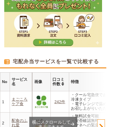
宅配弁当サービスを一覧で比較する
サービス
口コミ
No
画像
特徴
名
件数
・クール宅急便でお届けする
まごころ
冷凍タイプ
1
242件
ケア食
・電子レンジで温めるだけで
お召し上がりいただけます
・メニューの組み合わせは管
・無料試食可能
理栄養士にお任せ
配食のふ
・安否確認無料 ご家族やケ
横にスクロールして
・定期は通常価格と比べてな
2
211件
れ愛
アマネへの緊急連絡が可能
んと20％OFF！
表示できます