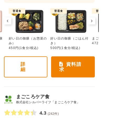
普通食
普通食
普通食
康
好い日の御膳（お惣菜の
好い日の御膳（ごはん付
まごころ手鞠
み）
き）
472円(1食分/税
450円(1食分/税込)
500円(1食分/税込)
詳
資料請
細
求
まごころケア食
株式会社シルバーライフ「まごころケア食」
4.3
(242件)