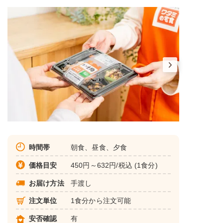
時間帯
朝食、昼食、夕食
価格目安
450円～632円/税込 (1食分)
お届け方法
手渡し
注文単位
1食分から注文可能
安否確認
有