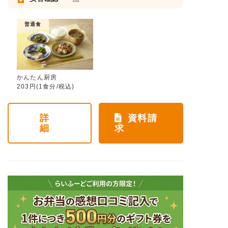
普通食
かんたん厨房
203円(1食分/税込)
詳
資料請
細
求