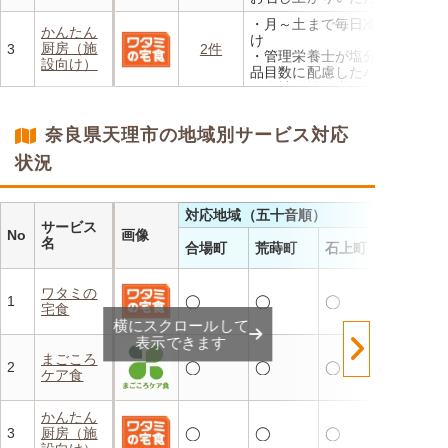
外
・メニューの組み合わせは管
・香り、風味、食感が楽しめ
・月～土まで毎日冷蔵でお届
理栄養士にお任せ
かんたん
るよう冷蔵でお届け
け
・定期は通常価格と比べてな
厨房（施
3
2件
・日替わりの献立を週1日か
・管理栄養士が塩分カロリー
んと20％OFF！
設向け）
らご利用可能
品目数に配慮したパック惣菜
・自社工場で厳格な安全基準
のもと製造
・施設の人手不足やコスト削
奈良県天理市の地域別サービス対応
減を実現！温めるだけで簡単
状況
対応地域（五十音順）
サービス
No
画像
名
合場町
荒蒔町
石上町
ワタミの
1
◯
◯
◯
宅食
横にスクロールして
表示できます
まごころ
2
◯
◯
◯
ケア食
かんたん
3
厨房（施
◯
◯
◯