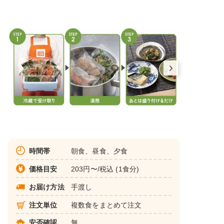
時間帯
朝食、昼食、夕食
価格目安
203円〜/税込 (1食分)
お届け方法
手渡し
注文単位
複数食をまとめて注文
安否確認
無