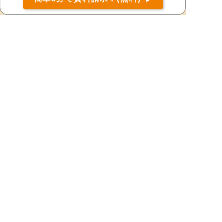
〒
検索
奈良市
大和郡山市
大和高田市
山辺郡山添村
吉野郡大淀町
吉野郡上北山村
吉野郡川上村
吉野郡黒滝村
吉野郡下市町
吉野郡下北山村
吉野郡天川村
吉野郡十津川村
吉野郡野迫川村
吉野郡東吉野村
吉野郡吉野町
都道府県から宅配弁当を探す
北海道・東北地方
北海道
宮城県
福島県
青森県
岩手県
山形県
秋田県