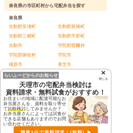
奈良県の市区町村から宅配弁当を探す
奈良県
生駒郡安堵町
生駒郡斑鳩町
生駒郡三郷町
生駒郡平群町
生駒市
宇陀郡曽爾村
宇陀郡御杖村
宇陀市
橿原市
香芝市
×
葛城市
北葛城郡王寺町
らいふーどからのお知らせ
閉じる
北葛城郡河合町
北葛城郡上牧町
天理市
の宅配弁当検討は
資料請求・無料試食がおすすめ！
北葛城郡広陵町
五條市
お住まいの地域に配達可能なお
御所市
桜井市
弁当屋さんを、資料を取り寄せ
て
比較検討
してみませんか？
磯城郡川西町
磯城郡田原本町
お弁当屋さんによっては試食が
できる店舗もありますのでお問
磯城郡三宅町
高市郡明日香村
い合わせください。
お届け可能な宅配弁当の資料を一括で請求
（無料）
高市郡高取町
天理市
簡単3分で資料請求！(無料)