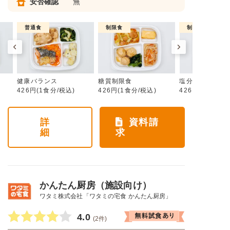
安否確認
無
普通食
制限食
制限食
健康バランス
糖質制限食
塩分制限食
426円(1食分/税込)
426円(1食分/税込)
426円(1食分/税
詳
資料請
細
求
かんたん厨房（施設向け）
ワタミ株式会社「ワタミの宅食 かんたん厨房」
4.0
(2件)