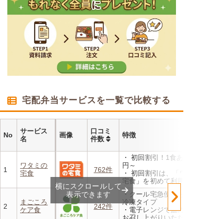
宅配弁当サービスを一覧で比較する
サービス
口コミ
No
画像
特徴
名
件数
・ 初回割引！1食あたり472
ワタミの
円～
1
762件
宅食
・ 初回割引は、「ワタミの
宅食」を初めて利用される
横にスクロールして
方、または6か月以上利用を
表示できます
・クール宅急便でお届けする
お休みされている方が対象と
まごころ
冷凍タイプ
なります。※「好い日のおか
2
242件
ケア食
・電子レンジで温めるだけで
ず」「好い日の御膳」は対象
お召し上がりいただけます