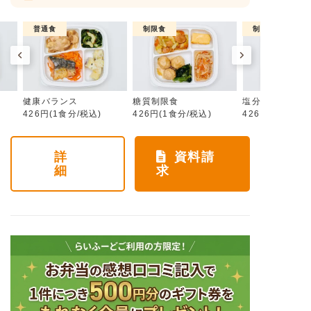
普通食
制限食
制限食
健康バランス
糖質制限食
塩分制限食
426円(1食分/税込)
426円(1食分/税込)
426円(1食分/税
詳
資料請
細
求