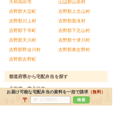
大和高田市
山辺郡山添村
吉野郡大淀町
吉野郡上北山村
吉野郡川上村
吉野郡黒滝村
吉野郡下市町
吉野郡下北山村
吉野郡天川村
吉野郡十津川村
吉野郡野迫川村
吉野郡東吉野村
吉野郡吉野町
都道府県から宅配弁当を探す
北海道・東北地方
お届け可能な宅配弁当の資料を一括で請求
（無料）
北海道
宮城県
福島県
青森県
〒
検索
岩手県
山形県
秋田県
関東地方
東京都
神奈川県
埼玉県
千葉県