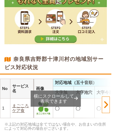
奈良県吉野郡十津川村の地域別サー
ビス対応状況
対応地域（五十音順）
サービス
No
画像
名
大字旭
大字池穴
大字今西
横にスクロールして
表示できます
まごころ
1
◯
◯
◯
ケア食
※上記の対応地域は全てではない場合や、お住まいの住所
によって対応外の場合がございます。