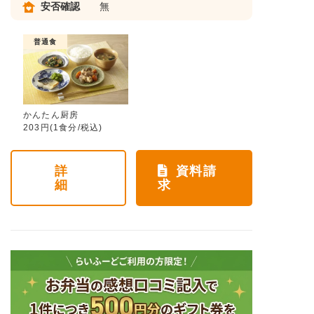
安否確認
無
普通食
かんたん厨房
203円(1食分/税込)
詳
資料請
細
求