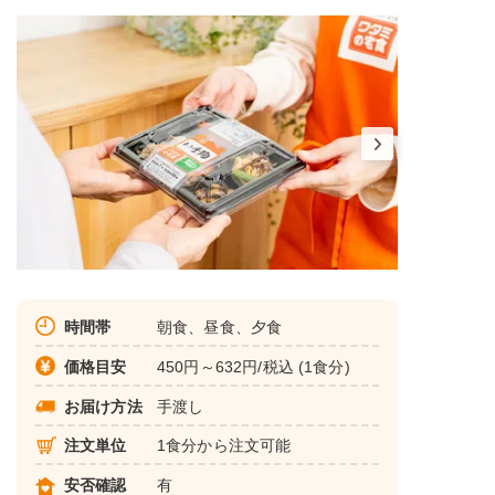
時間帯
朝食、昼食、夕食
価格目安
450円～632円/税込 (1食分)
お届け方法
手渡し
注文単位
1食分から注文可能
安否確認
有