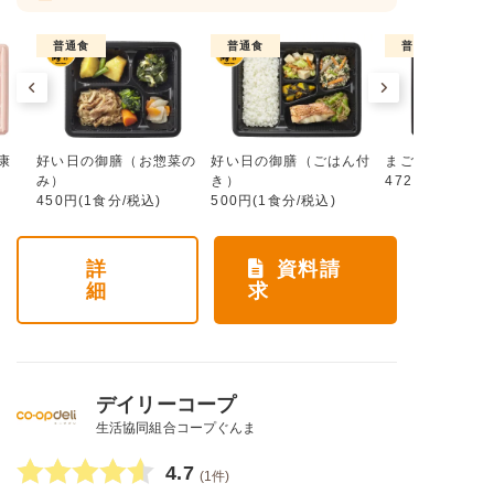
普通食
普通食
普通食
康
好い日の御膳（お惣菜の
好い日の御膳（ごはん付
まごころ手鞠
み）
き）
472円(1食分/税
450円(1食分/税込)
500円(1食分/税込)
詳
資料請
細
求
デイリーコープ
生活協同組合コープぐんま
4.7
(1件)