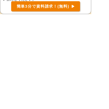
安中市
伊勢崎市
お届け可能な宅配弁当の資料を一括で請求
（無料）
簡単3分で資料請求！(無料)
〒
検索
邑楽郡板倉町
邑楽郡邑楽町
邑楽郡大泉町
邑楽郡千代田町
邑楽郡明和町
太田市
甘楽郡甘楽町
甘楽郡下仁田町
甘楽郡南牧村
北群馬郡榛東村
北群馬郡吉岡町
桐生市
佐波郡玉村町
渋川市
高崎市
館林市
多野郡上野村
多野郡神流町
利根郡片品村
利根郡川場村
利根郡昭和村
利根郡みなかみ町
富岡市
沼田市
藤岡市
前橋市