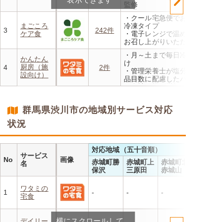
監修
外
・週3回からお届けの定期宅
・香り、風味、食感が楽しめ
・クール宅急便でお届けする
配サービス
るよう冷蔵でお届け
まごころ
冷凍タイプ
・ご不在でも安心。専用の保
3
242件
・日替わりの献立を週1日か
ケア食
・電子レンジで温めるだけで
冷箱でお届けします。
らご利用可能
お召し上がりいただけます
・メニューの組み合わせは管
・月～土まで毎日冷蔵でお届
理栄養士にお任せ
かんたん
け
・定期は通常価格と比べてな
厨房（施
4
2件
・管理栄養士が塩分カロリー
んと20％OFF！
設向け）
品目数に配慮したパック惣菜
・自社工場で厳格な安全基準
のもと製造
・施設の人手不足やコスト削
群馬県渋川市の地域別サービス対応
減を実現！温めるだけで簡単
状況
対応地域（五十音順）
サービス
No
画像
赤城町勝
赤城町上
赤城町北
名
保沢
三原田
赤城山
ワタミの
1
-
-
-
宅食
横にスクロールして
デイリー