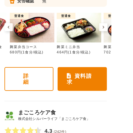
安否確認
無
普通食
普通食
普通食
食
舞菜弁当コース
舞菜ミニ弁当
舞菜おかずコー
680円(1食分/税込)
464円(1食分/税込)
702円(1食分/税
詳
資料請
細
求
まごころケア食
株式会社シルバーライフ「まごころケア食」
4.3
(242件)