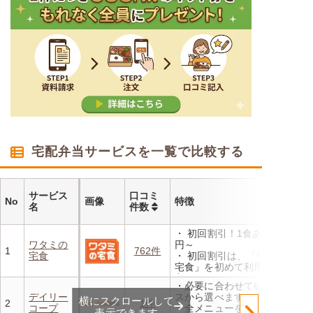
宅配弁当サービスを一覧で比較する
サービス
口コミ
No
画像
特徴
名
件数
・ 初回割引！1食あたり472
ワタミの
円～
1
762件
宅食
・ 初回割引は、「ワタミの
宅食」を初めて利用される
方、または6か月以上利用を
・必要に合わせて6つのコー
お休みされている方が対象と
デイリー
スから選べます。
横にスクロールして
なります。※「好い日のおか
2
1件
コープ
・全メニューを管理栄養士が
ず」「好い日の御膳」は対象
表示できます