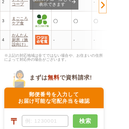
2
-
-
-
コープ
表示できます
まごころ
3
◯
◯
◯
ケア食
かんたん
4
厨房（施
-
-
-
設向け）
※上記の対応地域は全てではない場合や、お住まいの住所
によって対応外の場合がございます。
まずは
無料
で資料請求!
郵便番号を入力して
お届け可能な宅配弁当を確認
〒
検索