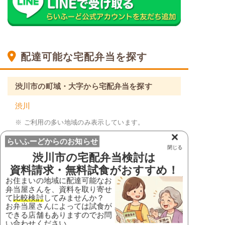
配達可能な宅配弁当を探す
渋川市の町域・大字から宅配弁当を探す
渋川
※ ご利用の多い地域のみ表示しています。
×
らいふーどからのお知らせ
群馬県の市区町村から宅配弁当を探す
閉じる
渋川市
の宅配弁当検討は
群馬県
資料請求・無料試食がおすすめ！
お住まいの地域に配達可能なお
吾妻郡草津町
吾妻郡高山村
弁当屋さんを、資料を取り寄せ
吾妻郡嬬恋村
吾妻郡中之条町
て
比較検討
してみませんか？
お弁当屋さんによっては試食が
吾妻郡長野原町
吾妻郡東吾妻町
できる店舗もありますのでお問
い合わせください。