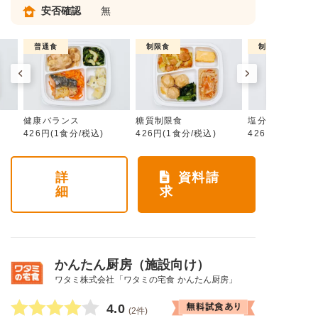
安否確認
無
普通食
制限食
制限食
健康バランス
糖質制限食
塩分制限食
426円(1食分/税込)
426円(1食分/税込)
426円(1食分/税
詳
資料請
細
求
かんたん厨房（施設向け）
ワタミ株式会社「ワタミの宅食 かんたん厨房」
4.0
(2件)