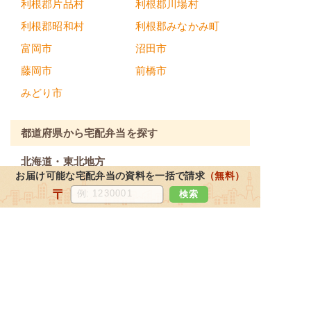
利根郡片品村
利根郡川場村
利根郡昭和村
利根郡みなかみ町
富岡市
沼田市
藤岡市
前橋市
みどり市
都道府県から宅配弁当を探す
北海道・東北地方
お届け可能な宅配弁当の資料を一括で請求
（無料）
北海道
宮城県
福島県
青森県
〒
検索
岩手県
山形県
秋田県
関東地方
東京都
神奈川県
埼玉県
千葉県
栃木県
茨城県
群馬県
北陸・甲信越地方