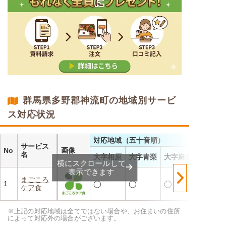
群馬県多野郡神流町の地域別サービ
ス対応状況
対応地域（五十音順）
サービス
No
画像
名
大字相原
大字青梨
大字麻生
横にスクロールして
表示できます
まごころ
1
◯
◯
◯
ケア食
※上記の対応地域は全てではない場合や、お住まいの住所
によって対応外の場合がございます。