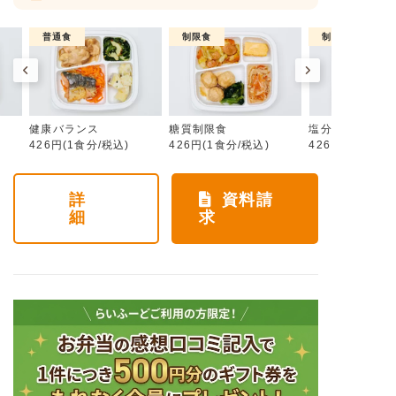
普通食
制限食
制限食
健康バランス
糖質制限食
塩分制限食
426円(1食分/税込)
426円(1食分/税込)
426円(1食分/税
詳
資料請
細
求