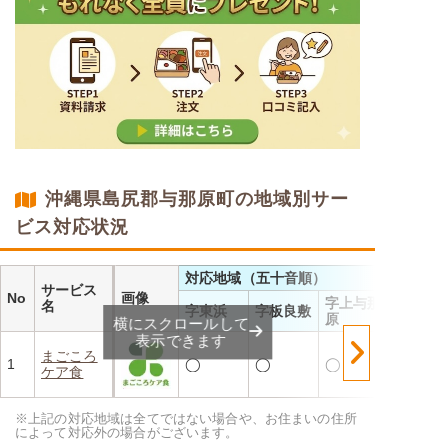
沖縄県島尻郡与那原町の地域別サー
ビス対応状況
対応地域（五十音順）
サービス
No
画像
字上与那
名
字東浜
字板良敷
原
横にスクロールして
表示できます
まごころ
1
◯
◯
◯
ケア食
※上記の対応地域は全てではない場合や、お住まいの住所
によって対応外の場合がございます。