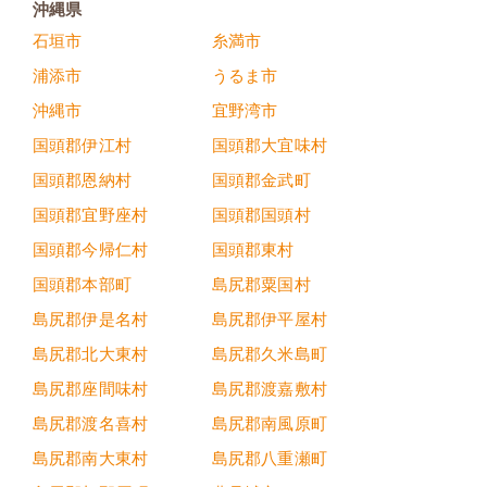
沖縄県
石垣市
糸満市
浦添市
うるま市
沖縄市
宜野湾市
国頭郡伊江村
国頭郡大宜味村
国頭郡恩納村
国頭郡金武町
国頭郡宜野座村
国頭郡国頭村
国頭郡今帰仁村
国頭郡東村
国頭郡本部町
島尻郡粟国村
島尻郡伊是名村
島尻郡伊平屋村
島尻郡北大東村
島尻郡久米島町
島尻郡座間味村
島尻郡渡嘉敷村
島尻郡渡名喜村
島尻郡南風原町
島尻郡南大東村
島尻郡八重瀬町