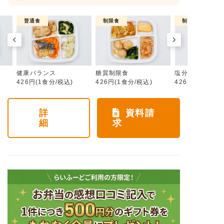
普通食
制限食
制限食
健康バランス
糖質制限食
塩分制限食
426円(1食分/税込)
426円(1食分/税込)
426円(1食分/税
詳
資料請
細
求