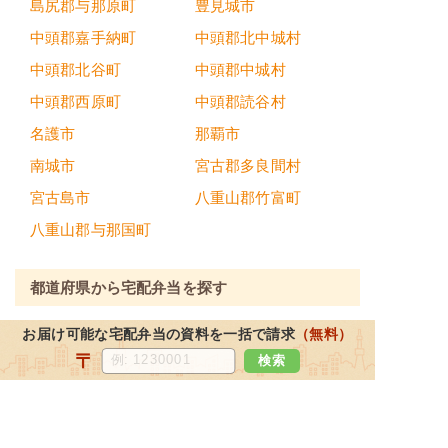
島尻郡与那原町
豊見城市
中頭郡嘉手納町
中頭郡北中城村
中頭郡北谷町
中頭郡中城村
中頭郡西原町
中頭郡読谷村
名護市
那覇市
南城市
宮古郡多良間村
宮古島市
八重山郡竹富町
八重山郡与那国町
都道府県から宅配弁当を探す
北海道・東北地方
お届け可能な宅配弁当の資料を一括で請求
（無料）
北海道
宮城県
福島県
青森県
〒
検索
岩手県
山形県
秋田県
関東地方