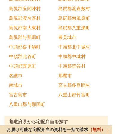
島尻郡座間味村
島尻郡渡嘉敷村
島尻郡渡名喜村
島尻郡南風原町
島尻郡南大東村
島尻郡八重瀬町
島尻郡与那原町
豊見城市
中頭郡嘉手納町
中頭郡北中城村
中頭郡北谷町
中頭郡中城村
中頭郡西原町
中頭郡読谷村
名護市
那覇市
南城市
宮古郡多良間村
宮古島市
八重山郡竹富町
八重山郡与那国町
都道府県から宅配弁当を探す
お届け可能な宅配弁当の資料を一括で請求
（無料）
北海道・東北地方