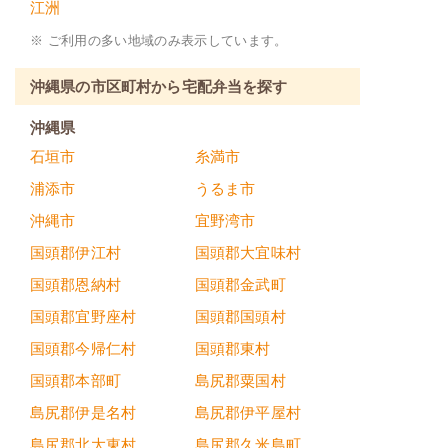
江洲
※ ご利用の多い地域のみ表示しています。
沖縄県の市区町村から宅配弁当を探す
沖縄県
石垣市
糸満市
浦添市
うるま市
沖縄市
宜野湾市
国頭郡伊江村
国頭郡大宜味村
国頭郡恩納村
国頭郡金武町
国頭郡宜野座村
国頭郡国頭村
国頭郡今帰仁村
国頭郡東村
国頭郡本部町
島尻郡粟国村
島尻郡伊是名村
島尻郡伊平屋村
島尻郡北大東村
島尻郡久米島町