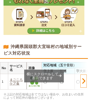
沖縄県国頭郡大宜味村の地域別サー
ビス対応状況
対応地域（五十音順）
サービス
No
画像
名
字上原
江洲
字大兼久
横にスクロールして
表示できます
まごころ
1
◯
◯
◯
ケア食
※上記の対応地域は全てではない場合や、お住まいの住所
によって対応外の場合がございます。