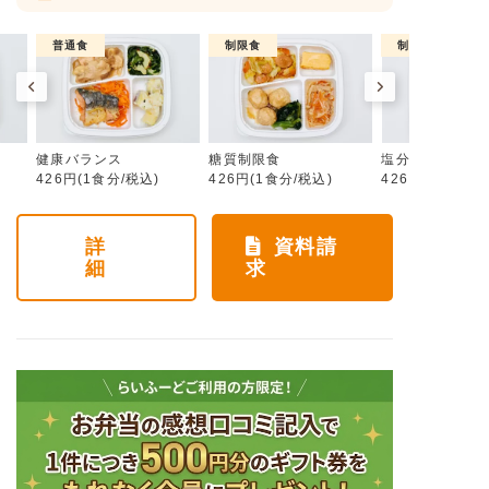
普通食
制限食
制限食
健康バランス
糖質制限食
塩分制限食
426円(1食分/税込)
426円(1食分/税込)
426円(1食分/税
詳
資料請
細
求