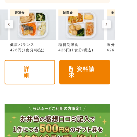
普通食
制限食
制限食
健康バランス
糖質制限食
塩分制限食
426円(1食分/税込)
426円(1食分/税込)
426円(1食分/税
詳
資料請
細
求