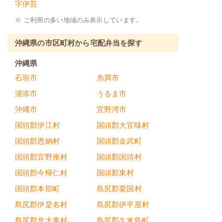
字伊芸
※ ご利用の多い地域のみ表示しています。
沖縄県の市区町村から宅配弁当を探す
沖縄県
石垣市
糸満市
浦添市
うるま市
沖縄市
宜野湾市
国頭郡伊江村
国頭郡大宜味村
国頭郡恩納村
国頭郡金武町
国頭郡宜野座村
国頭郡国頭村
国頭郡今帰仁村
国頭郡東村
国頭郡本部町
島尻郡粟国村
島尻郡伊是名村
島尻郡伊平屋村
島尻郡北大東村
島尻郡久米島町