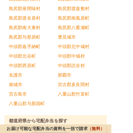
島尻郡座間味村
島尻郡渡嘉敷村
島尻郡渡名喜村
島尻郡南風原町
島尻郡南大東村
島尻郡八重瀬町
島尻郡与那原町
豊見城市
中頭郡嘉手納町
中頭郡北中城村
中頭郡北谷町
中頭郡中城村
中頭郡西原町
中頭郡読谷村
名護市
那覇市
南城市
宮古郡多良間村
宮古島市
八重山郡竹富町
八重山郡与那国町
都道府県から宅配弁当を探す
お届け可能な宅配弁当の資料を一括で請求
（無料）
北海道・東北地方