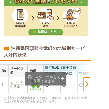
沖縄県国頭郡金武町の地域別サービ
ス対応状況
対応地域（五十音順）
サービス
No
画像
名
字伊芸
字金武
字屋嘉
横にスクロールして
表示できます
まごころ
1
◯
◯
◯
ケア食
※上記の対応地域は全てではない場合や、お住まいの住所
によって対応外の場合がございます。