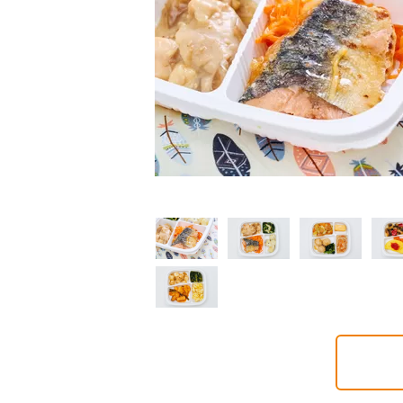
制限食
制限食
制限食
質制限食
塩分制限食
たんぱく調整食
6円(1食分/税込)
426円(1食分/税込)
426円(1食分/税込)