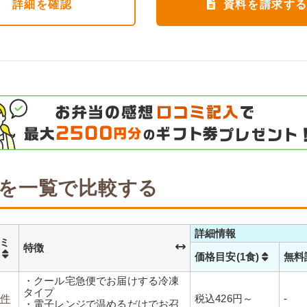
詳細
を確認
資料を請求す
を一覧で比較する
詳細情報
ミ
特徴
数
価格目安(1食)
無料
・クール宅急便でお届けする冷凍
タイプ
2件
税込426円～
-
・電子レンジで温めるだけでお召