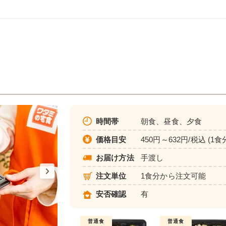
時間帯
朝食、昼食、夕食
価格目安
450円～632円/税込 (1食
お届け方法
手渡し
注文単位
1食分から注文可能
安否確認
有
普通食
普通食
普通食