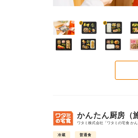
ごころダブル
まごころ御膳
まごころ小箱
2円(1食分/税込)
568円(1食分/税込)
496円(1食分/税込)
かんたん厨房（
ワタミ株式会社「ワタミの宅食 か
冷蔵
普通食