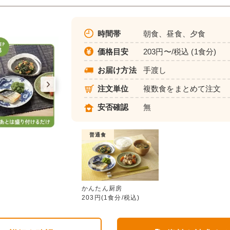
時間帯
朝食、昼食、夕食
価格目安
203円〜/税込 (1食分)
お届け方法
手渡し
注文単位
複数食をまとめて注文
安否確認
無
普通食
かんたん厨房
かんたん厨房
203円(1食分/税込)