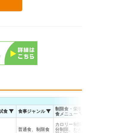
る
お届
制限食・栄養調整
試食
食事ジャンル
温度帯
対応
食メニュー
佐川
カロリー制限、塩
運輸
普通食、制限食
分制限、たんぱく
冷凍
お届