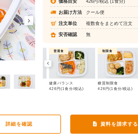
価格目安
426円/税込 (1食分)
お届け方法
クール便
注文単位
複数食をまとめて注文
安否確認
無
制限食
普通食
制限食
健康バランス
カロリー調整食
健康バランス
糖質制限食
426円(1食分/税込)
426円(1食分/税込)
426円(1食分/税込)
詳細
を確認
資料を請求す