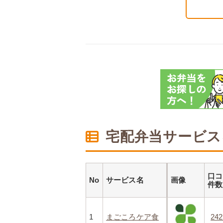
宅配弁当サービス
口コ
No
サービス名
画像
件
1
まごころケア食
24