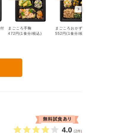
好い日の御膳（ごはん付き）
ん付
まごころ手鞠
まごころおかず
まごころダブル
472円(1食分/税込)
552円(1食分/税込)
632円(1食分/税込
る
4.0
(2件)