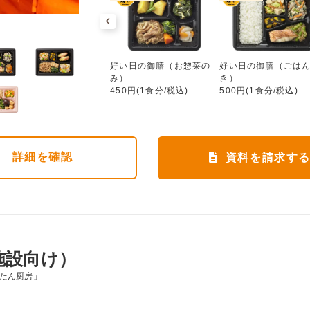
好い日の御膳（お惣菜のみ）
ワタミdeおいしい健康
好い日の御膳（お惣菜の
好い日の御膳（ごは
552円(1食分/税込)
み）
き）
450円(1食分/税込)
500円(1食分/税込)
詳細
を確認
資料を請求す
施設向け）
んたん厨房」