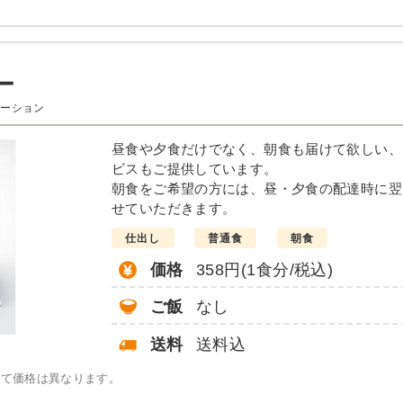
塩分
タンパク質
脂質
糖質
リン
-
-
-
-
-
ー
ュー例
エーション
きの味噌炒め
煮込みハンバーグ
昼食や夕食だけでなく、朝食も届けて欲しい、
ビスもご提供しています。
え
旬彩焼(野菜寄せ)
朝食をご希望の方には、昼・夕食の配達時に翌
鶏肉と枝豆の梅和え
せていただきます。
切干大根煮
黄桃
仕出し
普通食
朝食
価格
358円(1食分/税込)
栄養素
-
ご飯
なし
※メニューの補足
-
送料
送料込
って価格は異なります。
。