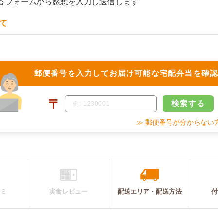
答フォームから感想を入力し送信します
て
郵便番号を入力して
お届け可能な宅配弁当を確
〒
検索
する
≫ 郵便番号が分からない
コミ
実食レビュー
配送エリア・
配送
方法
付