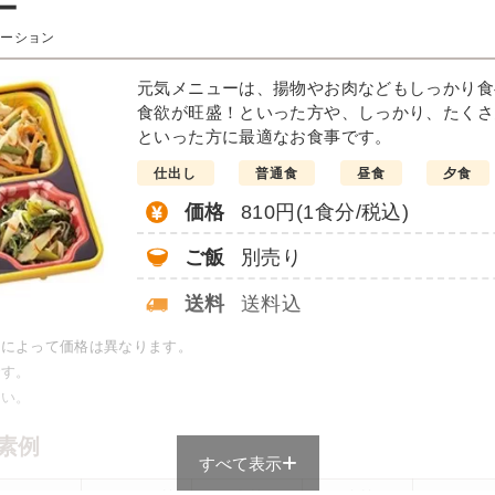
ー
 (おかずのみ)
エーション
メニュー例
元気メニューは、揚物やお肉などもしっかり食
食欲が旺盛！といった方や、しっかり、たくさ
し煮柚子風味
す
といった方に最適なお食事です。
仕出し
普通食
昼食
夕食
豆腐しんじょう和風あん
きゅうりの甘酢漬
価格
810円(1食分/税込)
あさりとほうれん草のご
四季のくずまんじゅう
ご飯
別売り
栄養素
送料
送料込
：14.6g、脂質：7.0g、炭水化
カロリー：210.7kcal、タン
物：26.7g、塩分：2.0g
舗によって価格は異なります。
※メニューの補足
です。
-
さい。
素例
すべて表示