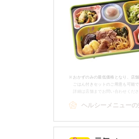
※
おかずのみの最低価格となり、店
ごはん付きセットのご用意も可能
詳細は店舗までお問い合わせくだ
ヘルシーメニューの
品数
カロリー
5～6
330kcal未満