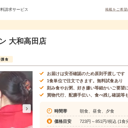
資料請求サービス
掲載をご希望
ン 大和高田店
介護食
お届けは安否確認のため原則手渡しです
1食単位で注文できます。無料試食あり
刻み食やお粥、好き嫌い等細かいご要望
買物代行、配膳手伝い、食べ残し確認等
時間帯
朝食、昼食、夕食
価格目安
723円～851円/税込 (1食