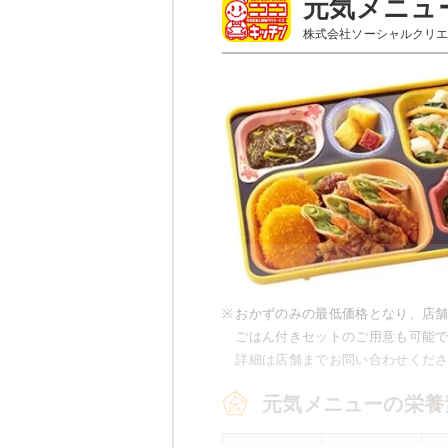
元気メニュ
※
栄養価は1食あたりの基準値です。
株式会社ソーシャルクリ
ヘルシーメニューの
金目鯛のおろ
わさび菜おひたし
レンコン油炒め
彩ひじき
金時豆
栄養素
カロリー：229.5kcal、タンパク質
物：22.7g、塩分：2.9g
※
おかずのみの最低価格となり、店
※メニューの補足
ごはん付きセットのご用意も可能
-
詳細は店舗までお問い合わせくだ
元気メニューの栄養