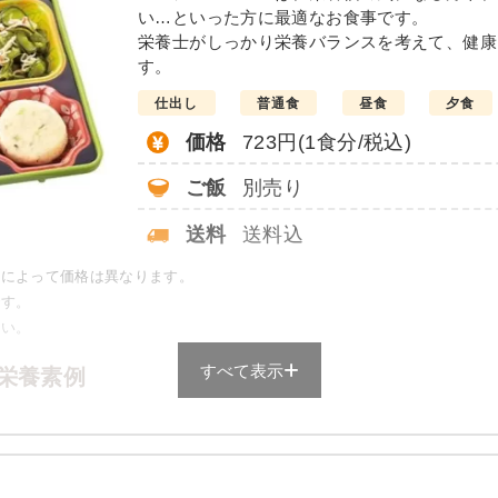
い…といった方に最適なお食事です。
栄養士がしっかり栄養バランスを考えて、健康
す。
仕出し
普通食
昼食
夕食
価格
723円(1食分/税込)
ご飯
別売り
送料
送料込
舗によって価格は異なります。
です。
さい。
すべて表示
栄養素例
塩分
タンパク質
脂質
糖質
リン
3.0g未満
-
-
-
-