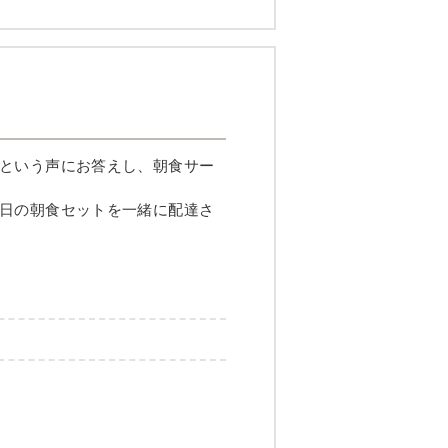
カリウム
コレステロール
-
-
(デミグラスソース)
という声にお答えし、朝食サー
日の朝食セットを一緒に配達さ