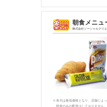
品数
カロリー
5～6
-
朝食メニュ
元気メニューのメニ
株式会社ソーシャルクリ
えびとあさつ
わかめと青菜の生姜醤油和
さつまいものマリネ
ゆず香りこんにゃく
あさりのしぐれ煮
栄養素
-
※メニューの補足
-
※
表示は最低価格となり、店舗によ
朝食のみの配達はしておりません