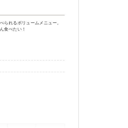
べられるボリュームメニュー。
ん食べたい！
き焼き煮
ま味噌和え
パク質：8.1g、脂質：7.8g、炭水化