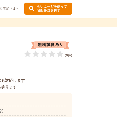
らいふーどを使って
の店舗さまへ
宅配弁当を探す
(0件)
にも対応します
も承ります
分)