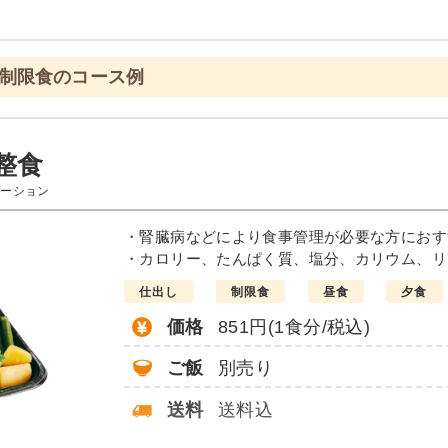
 制限食のコース例
整食
エーション
・腎臓病などにより食事管理が必要な方におす
・カロリー、たんぱく質、塩分、カリウム、リ
仕出し
制限食
昼食
夕食
価格
851円(1食分/税込)
ご飯
別売り
送料
送料込