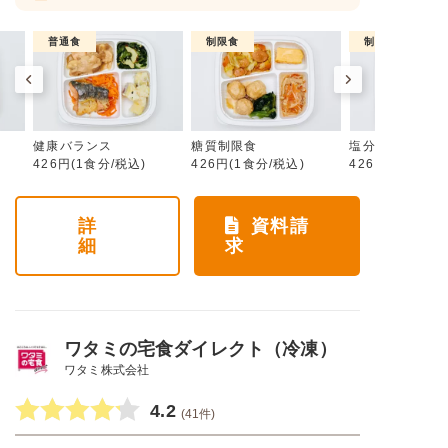
普通食
制限食
制限食
健康バランス
糖質制限食
塩分制限食
426円(1食分/税込)
426円(1食分/税込)
426円(1食分/税
詳
資料請
細
求
ワタミの宅食ダイレクト（冷凍）
ワタミ株式会社
4.2
(41件)