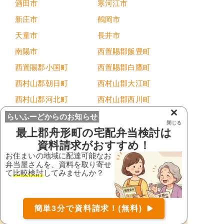
酒田市
寒河江市
新庄市
鶴岡市
天童市
長井市
南陽市
西置賜郡飯豊町
西置賜郡小国町
西置賜郡白鷹町
西村山郡朝日町
西村山郡大江町
西村山郡河北町
西村山郡西川町
×
東置賜郡川西町
東置賜郡高畠町
らいふーどからのお知らせ
閉じる
最上郡舟形町
の宅配弁当検討は
東田川郡庄内町
東田川郡三川町
資料請求がおすすめ！
東根市
東村山郡中山町
お住まいの地域に配達可能なお
東村山郡山辺町
村山市
弁当屋さんを、資料を取り寄せ
て
比較検討
してみませんか？
最上郡大蔵村
最上郡金山町
最上郡鮭川村
最上郡戸沢村
お届け可能な宅配弁当の資料を一括で請求
（無料）
簡単3分で資料請求！(無料)
最上郡舟形町
最上郡真室川町
〒
検索