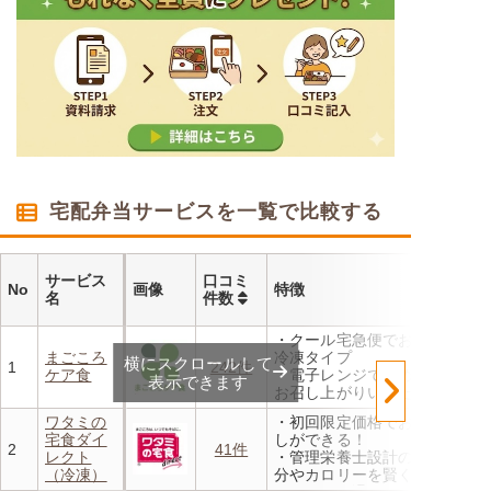
宅配弁当サービスを一覧で比較する
サービス
口コミ
No
画像
特徴
名
件数
・クール宅急便でお届けする
まごころ
冷凍タイプ
横にスクロールして
1
242件
ケア食
・電子レンジで温めるだけで
表示できます
お召し上がりいただけます
・メニューの組み合わせは管
ワタミの
・初回限定価格でお得にお試
理栄養士にお任せ
宅食ダイ
しができる！
・定期は通常価格と比べてな
2
41件
レクト
・管理栄養士設計の献立で塩
んと20％OFF！
（冷凍）
分やカロリーを賢く管理