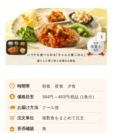
時間帯
朝食、昼食、夕食
価格目安
384円～483円/税込 (1食分)
お届け方法
クール便
注文単位
複数食をまとめて注文
安否確認
無