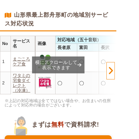
・レンジで温めるだけ 火を
使わず安全で片付けも簡単
・豊富な献立で毎日の食卓を
山形県最上郡舟形町の地域別サービ
飽きることなく楽しめます
ス対応状況
対応地域（五十音順）
サービス
No
画像
名
長者原
富田
長沢
まごころ
1
◯
◯
◯
横にスクロールして
ケア食
表示できます
ワタミの
宅食ダイ
2
◯
◯
◯
レクト
（冷凍）
※上記の対応地域は全てではない場合や、お住まいの住所
によって対応外の場合がございます。
まずは
無料
で資料請求!