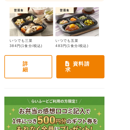
普通食
普通食
いつでも三菜
いつでも五菜
384円(1食分/税込)
483円(1食分/税込)
詳
資料請
細
求