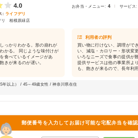
4.0
4
お弁当・メニュー:
サービス:
:
ライフデリ
デリ 相模原緑店
利用者の評判
しっかりわかる。形の崩れが
買い物に行けない、調理がで
わかる。 同じような味付けが
い、減塩・カロリー・形状変
を食べているイメージがあ
いろなニーズで食事の提供が
飽きが来るのが遅い。
提供サービスは他の事業所より
も、飽きが来るので、長年利
年以上） / 45～49歳女性 / 神奈川県在住
郵便番号を入力して
お届け可能な宅配弁当を確