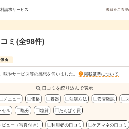
資料請求サービス
掲載をご希望
ミ(全98件)
介護食
、味やサービス等の感想を伺いました。
掲載基準について
口コミを絞り込んで表示
メニュー
価格
容器
決済方法
安否確認
ンセル
塩分
糖質
たんぱく質
レビュー（写真付き）
利用者の口コミ
ケアマネの口コミ