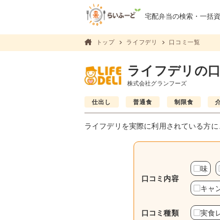
宅配弁当の検索・
一括
トップ
ライフデリ
口コミ一覧
ライフデリの口コ
株式会社グランフーズ
仕出し
普通食
制限食
ライフデリを実際に利用されている方に
味
口コミ内容
キャ
口コミ種類
実食