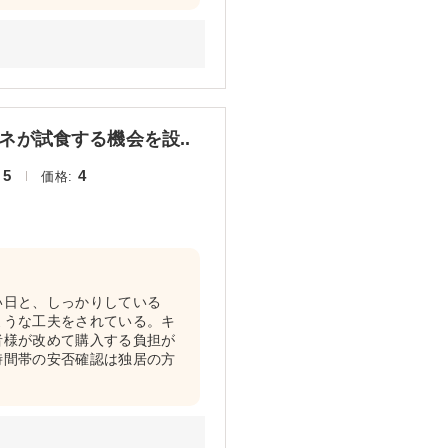
が試食する機会を設..
5
4
価格:
い日と、しっかりしている
ような工夫をされている。キ
者様が改めて購入する負担が
時間帯の安否確認は独居の方