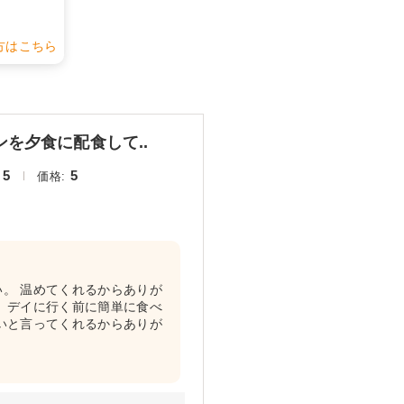
方はこちら
を夕食に配食して..
5
5
価格:
。 温めてくれるからありが
、デイに行く前に簡単に食べ
いと言ってくれるからありが