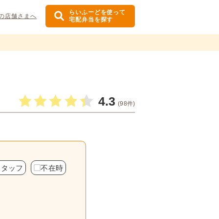
らいふーどを使って
の店舗さまへ
宅配弁当を探す
4.3
(98件)
スタッフ
不在時