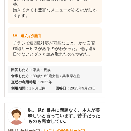
番。
飽きてきても豊富なメニューがあるのが助か
ります。
選んだ理由
チラシで週2回対応が可能なこと、かつ安否
確認サービスがあるのがわかった。他は週5
日でないとダメと読み取れたのでやめた。
回答した方：
家族・親族
食事した方：
80歳〜89歳女性 / 兵庫県在住
直近の利用時期：
2025年
利用期間：
1ヶ月以内
回答日：
2025年9月23日
味、見た目共に問題なく、本人が美
味しいと言っています。苦手だった
ものも完食してい..
利用したサービス:
いこいの配食サービス