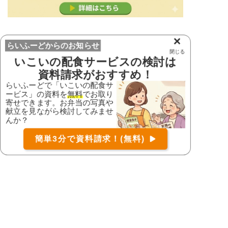
×
らいふーどからのお知らせ
閉じる
いこいの配食サービス
の検討は
資料請求がおすすめ！
らいふーどで「いこいの配食サ
ービス」の資料を
無料
でお取り
寄せできます。お弁当の写真や
お届け可能な宅配弁当の資料を一括で請求
（無料）
献立を見ながら検討してみませ
配達可能な宅配弁当を探す
んか？
〒
検索
簡単3分で資料請求！(無料)
都道府県から宅配弁当を探す
コース
口コミ検索
詳細
資料請求
北海道・東北地方
北海道
宮城県
福島県
青森県
岩手県
山形県
秋田県
関東地方