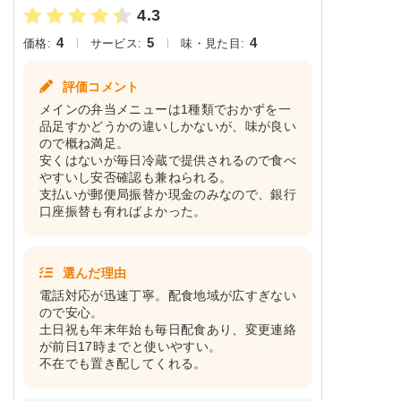
4.3
4
5
4
価格:
サービス:
味・見た目:
評価コメント
メインの弁当メニューは1種類でおかずを一
品足すかどうかの違いしかないが、味が良い
ので概ね満足。
安くはないが毎日冷蔵で提供されるので食べ
やすいし安否確認も兼ねられる。
支払いが郵便局振替か現金のみなので、銀行
口座振替も有ればよかった。
選んだ理由
電話対応が迅速丁寧。配食地域が広すぎない
ので安心。
土日祝も年末年始も毎日配食あり、変更連絡
が前日17時までと使いやすい。
不在でも置き配してくれる。