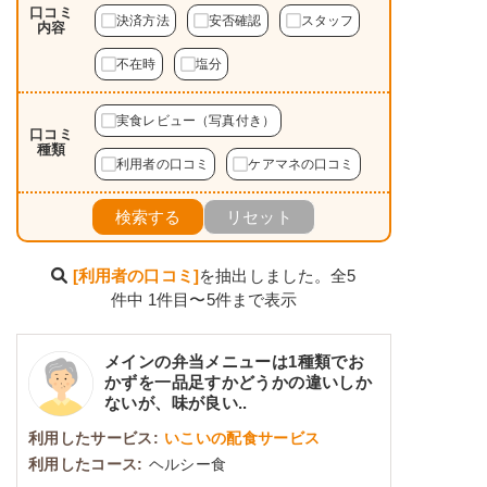
口コミ
決済方法
安否確認
スタッフ
内容
不在時
塩分
実食レビュー（写真付き）
口コミ
種類
利用者の口コミ
ケアマネの口コミ
検索する
リセット
[利用者の口コミ]
を抽出しました。全5
件中 1件目〜5件まで表示
メインの弁当メニューは1種類でお
かずを一品足すかどうかの違いしか
ないが、味が良い..
利用したサービス:
いこいの配食サービス
利用したコース:
ヘルシー食