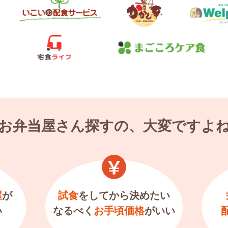
お弁当屋さん探すの、大変ですよ
屋
が
試食
をしてから決めたい
い
なるべく
お手頃価格
がいい