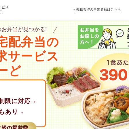
ービス
»
掲載希望の事業者様はこちら
ど」
お弁当が見つかる!
宅配弁当の
求サービス
ーど
制限に対応
※
もあり
※