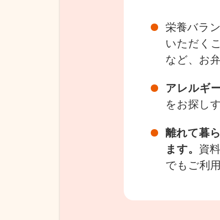
栄養バラ
いただく
など、お
アレルギ
をお探し
離れて暮
ます。
資
でもご利