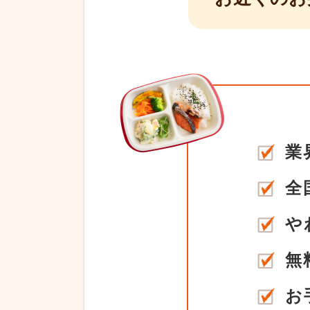
業
全
や
無
お