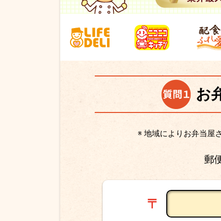
お
※ 地域によりお弁当
郵
〒